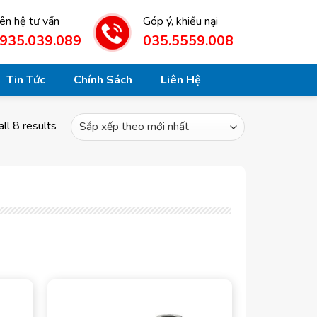
iên hệ tư vấn
Góp ý, khiếu nại
935.039.089
035.5559.008
Tin Tức
Chính Sách
Liên Hệ
ll 8 results