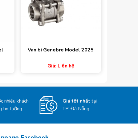
el
Van bi Genebre Model 2025
Giá: Liên hệ
c nhiều khách
Giá tốt nhất
tại
g tin tưởng
TP. Đà Nẵng
anpage Facebook