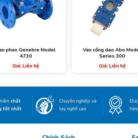
an phao Genebre Model
Van cổng dao Abo Mod
4730
Series 300
Giá: Liên hệ
Giá: Liên hệ
phẩm
chất
Chuyên nghiệp và
Đượ
g tốt nhất
tay nghề cao
hàn
Chính Sách
F