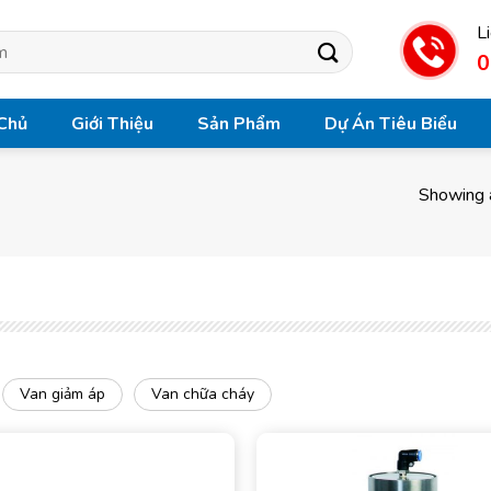
L
0
Chủ
Giới Thiệu
Sản Phẩm
Dự Án Tiêu Biểu
Showing a
Van giảm áp
Van chữa cháy