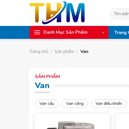
Skip
to
Tìm
content
kiếm:
Danh Mục Sản Phẩm
Trang 
Trang chủ
/
Sản phẩm
/
Van
SẢN PHẨM
Van
Van cầu
Van cổng
Van điều khiển