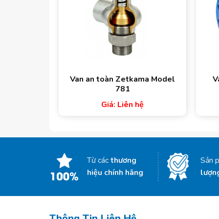
Van an toàn Zetkama Model
V
781
Giá: Liên hệ
Từ các
thương
Sản 
hiệu chính hãng
lượn
Thông Tin Liên Hệ