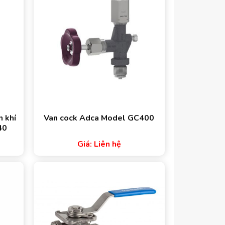
n khí
Van cock Adca Model GC400
40
Giá: Liên hệ