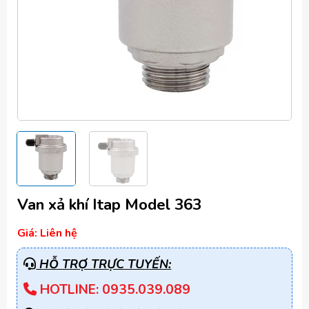
Van xả khí Itap Model 363
Giá: Liên hệ
HỖ TRỢ TRỰC TUYẾN:
HOTLINE: 0935.039.089