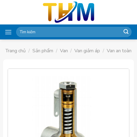
Skip
to
content
Tìm
kiếm:
Trang chủ
/
Sản phẩm
/
Van
/
Van giảm áp
/
Van an toàn