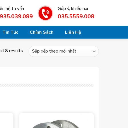
iên hệ tư vấn
Góp ý, khiếu nại
935.039.089
035.5559.008
Tin Tức
Chính Sách
Liên Hệ
ll 8 results