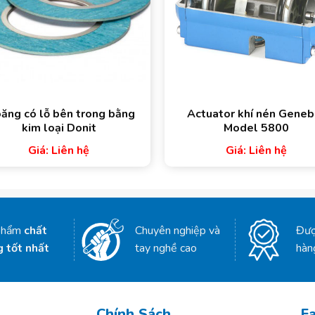
ăng có lỗ bên trong bằng
Actuator khí nén Geneb
kim loại Donit
Model 5800
Giá: Liên hệ
Giá: Liên hệ
phẩm
chất
Chuyên nghiệp và
Đượ
g tốt nhất
tay nghề cao
hàn
Chính Sách
F