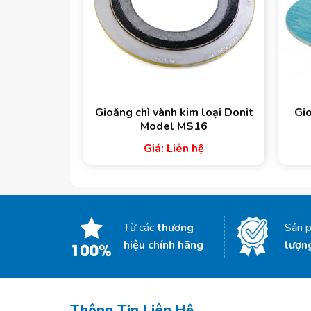
Gioăng chì vành kim loại Donit
Gio
Model MS16
Giá: Liên hệ
Từ các
thương
Sản 
hiệu chính hãng
lượn
Thông Tin Liên Hệ