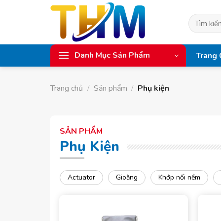
Skip
to
Tìm
content
kiếm:
Danh Mục Sản Phẩm
Trang 
Trang chủ
/
Sản phẩm
/
Phụ kiện
SẢN PHẨM
Phụ Kiện
Actuator
Gioăng
Khớp nối nềm