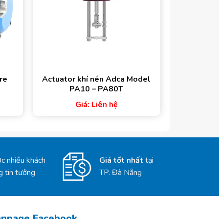
re
Actuator khí nén Adca Model
PA10 – PA80T
Giá: Liên hệ
c nhiều khách
Giá tốt nhất
tại
g tin tưởng
TP. Đà Nẵng
anpage Facebook