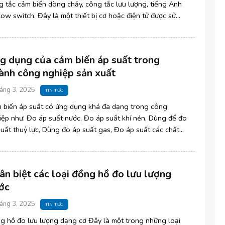
g tắc cảm biến dòng chảy, công tắc lưu lượng, tiếng Anh
low switch. Đây là một thiết bị cơ hoặc điện tử được sử
 để [...]
g dụng của cảm biến áp suất trong
ành công nghiệp sản xuất
áng 3, 2025
TIN TỨC
 biến áp suất có ứng dụng khá đa dạng trong công
iệp như: Đo áp suất nước, Đo áp suất khí nén, Dùng để đo
uất thuỷ lực, Dùng đo áp suất gas, Đo áp suất các chất
 khác… Chúng ta cùng [...]
ân biệt các loại đồng hồ đo lưu lượng
ớc
áng 3, 2025
TIN TỨC
g hồ đo lưu lượng dạng cơ Đây là một trong những loại