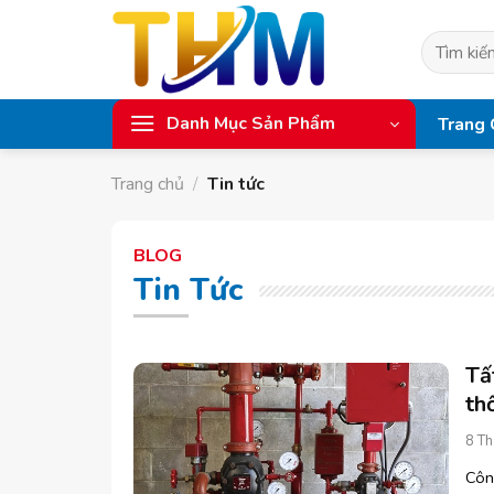
Skip
to
Tìm
content
kiếm:
Danh Mục Sản Phẩm
Trang 
Trang chủ
/
Tin tức
BLOG
Tin Tức
Tấ
th
8 Th
Côn