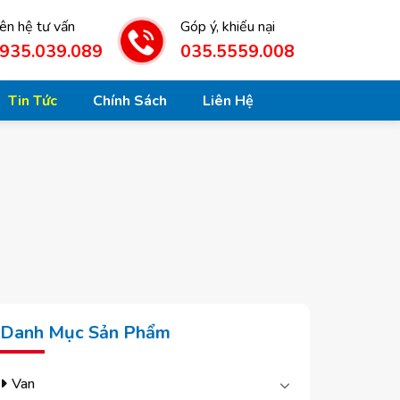
iên hệ tư vấn
Góp ý, khiếu nại
935.039.089
035.5559.008
Tin Tức
Chính Sách
Liên Hệ
Danh Mục Sản Phẩm
Van