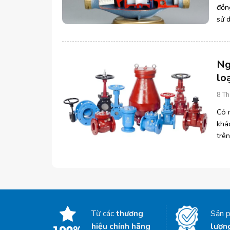
đồn
sử 
vòng
Ng
lo
8 Th
Có 
khá
trên
tổng
Từ các
thương
Sản 
hiệu chính hãng
lượn