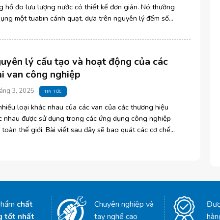
g hồ đo lưu lượng nước có thiết kế đơn giản. Nó thường
dụng một tuabin cánh quạt, dựa trên nguyên lý đếm số
 quay [...]
uyên lý cấu tạo và hoạt động của các
ại van công nghiệp
áng 3, 2025
TIN TỨC
nhiều loại khác nhau của các van của các thương hiệu
c nhau được sử dụng trong các ứng dụng công nghiệp
 toàn thế giới. Bài viết sau đây sẽ bao quát các cơ chế
 quát và [...]
phẩm
chất
Chuyên nghiệp và
Đượ
g tốt nhất
tay nghề cao
hàn