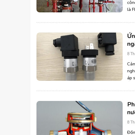
côn
là F
dụng
Ứn
ng
8 Th
Cảm
ngh
áp s
lỏng
Ph
nư
8 Th
Đồn