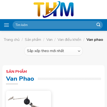
Skip
to
content
Tìm
kiếm:
Trang chủ
/
Sản phẩm
/
Van
/
Van điều khiển
/
Van phao
SẢN PHẨM
Van Phao