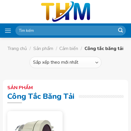
Skip
to
content
Tìm
kiếm:
Trang chủ
/
Sản phẩm
/
Cảm biến
/
Công tắc băng tải
SẢN PHẨM
Công Tắc Băng Tải