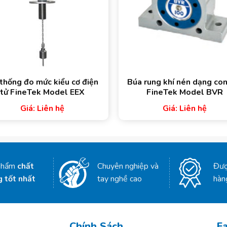
thống đo mức kiểu cơ điện
Búa rung khí nén dạng con
tử FineTek Model EEX
FineTek Model BVR
Giá: Liên hệ
Giá: Liên hệ
phẩm
chất
Chuyên nghiệp và
Đượ
g tốt nhất
tay nghề cao
hàn
Chính Sách
F