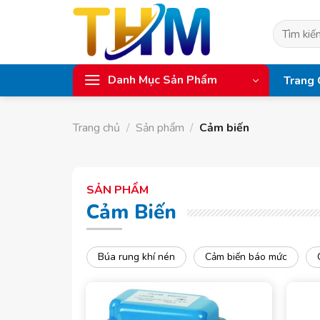
Skip
to
Tìm
content
kiếm:
Danh Mục Sản Phẩm
Trang 
Trang chủ
/
Sản phẩm
/
Cảm biến
SẢN PHẨM
Cảm Biến
Búa rung khí nén
Cảm biến báo mức