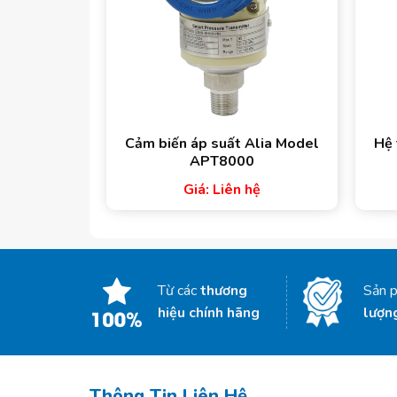
Cảm biến áp suất Alia Model
Hệ 
APT8000
Giá: Liên hệ
Từ các
thương
Sản 
hiệu chính hãng
lượn
Thông Tin Liên Hệ