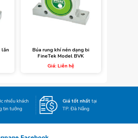
 lăn
Búa rung khí nén dạng bi
FineTek Model BVK
Giá: Liên hệ
c nhiều khách
Giá tốt nhất
tại
g tin tưởng
TP. Đà Nẵng
anpage Facebook