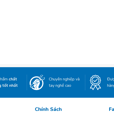
phẩm
chất
Chuyên nghiệp và
Đượ
g tốt nhất
tay nghề cao
hàn
Chính Sách
F