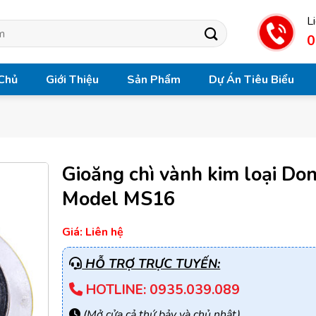
L
0
Chủ
Giới Thiệu
Sản Phẩm
Dự Án Tiêu Biểu
Gioăng chì vành kim loại Don
Model MS16
Giá: Liên hệ
HỖ TRỢ TRỰC TUYẾN:
HOTLINE: 0935.039.089
(Mở cửa cả thứ bảy và chủ nhật)