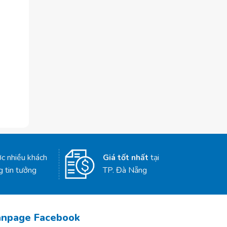
c nhiều khách
Giá tốt nhất
tại
g tin tưởng
TP. Đà Nẵng
anpage Facebook