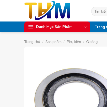
Skip
to
Tìm
content
kiếm:
Danh Mục Sản Phẩm
Trang 
Trang chủ
/
Sản phẩm
/
Phụ kiện
/
Gioăng