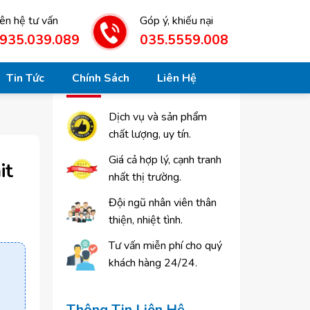
iên hệ tư vấn
Góp ý, khiếu nại
935.039.089
035.5559.008
Tin Tức
Chính Sách
Liên Hệ
Cam Kết Khách Hàng
Dịch vụ và sản phẩm
chất lượng, uy tín.
Giá cả hợp lý, cạnh tranh
it
nhất thị trường.
Đội ngũ nhân viên thân
thiện, nhiệt tình.
Tư vấn miễn phí cho quý
khách hàng 24/24.
Thông Tin Liên Hệ