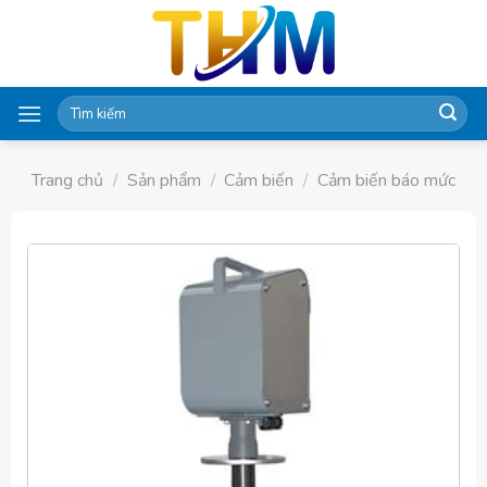
Skip
to
content
Tìm
kiếm:
Trang chủ
/
Sản phẩm
/
Cảm biến
/
Cảm biến báo mức