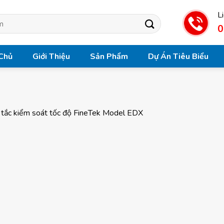
L
0
Chủ
Giới Thiệu
Sản Phẩm
Dự Án Tiêu Biểu
 tắc kiểm soát tốc độ FineTek Model EDX