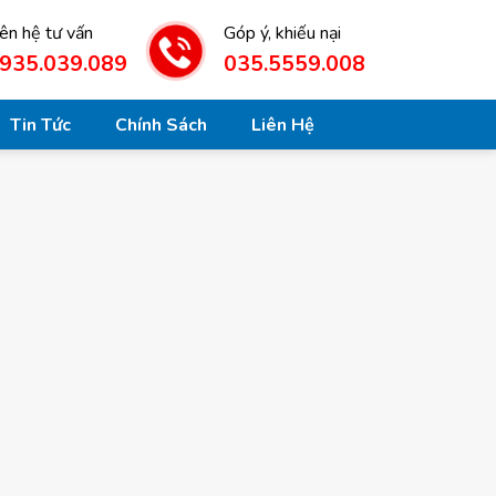
iên hệ tư vấn
Góp ý, khiếu nại
935.039.089
035.5559.008
Tin Tức
Chính Sách
Liên Hệ