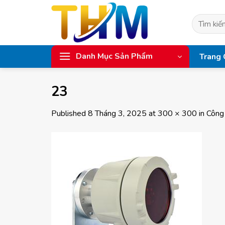
Skip
to
Tìm
content
kiếm:
Danh Mục Sản Phẩm
Trang 
23
Published
8 Tháng 3, 2025
at
300 × 300
in
Công