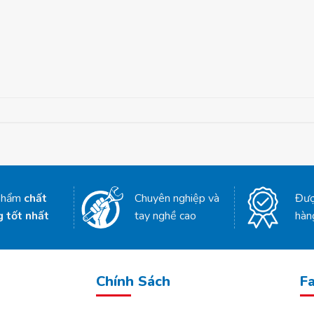
phẩm
chất
Chuyên nghiệp và
Đượ
g tốt nhất
tay nghề cao
hàn
Chính Sách
F