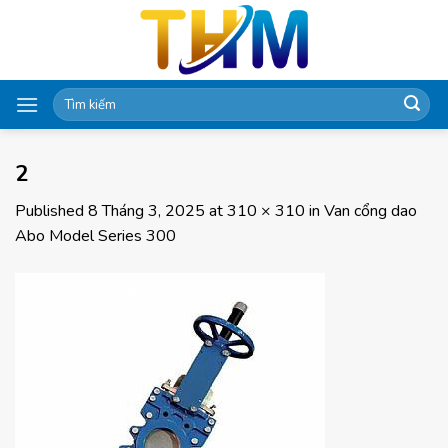
Skip
to
content
Tìm
kiếm:
2
Published
8 Tháng 3, 2025
at
310 × 310
in
Van cổng dao
Abo Model Series 300